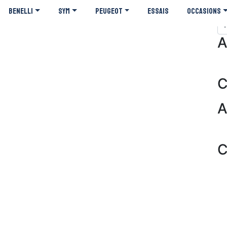
Benelli
SYM
Peugeot
Essais
Occasions
Re
A
C
A
C