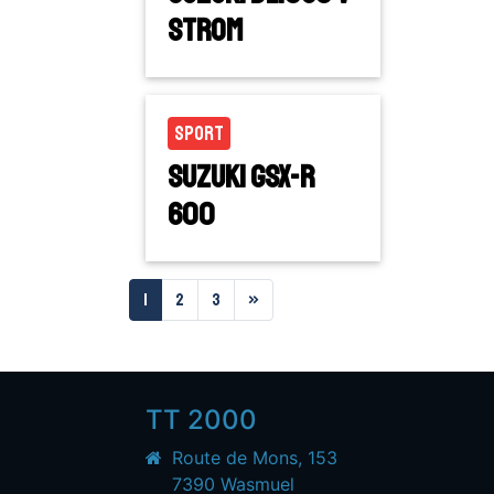
STROM
Sport
Suzuki GSX-R
600
1
2
3
»
TT 2000
Route de Mons, 153
7390 Wasmuel