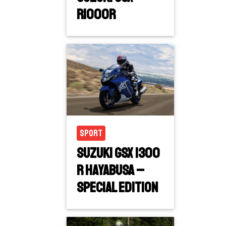
R1000R
Sport
Suzuki GSX 1300
R Hayabusa –
Special Edition