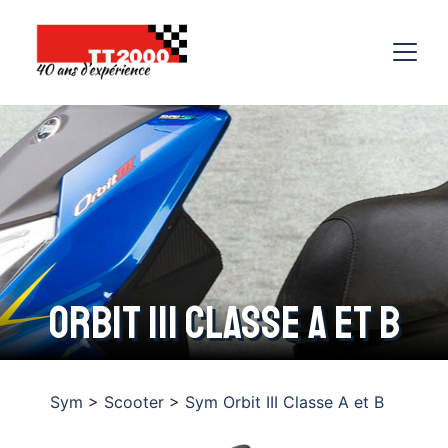
Orbit III Classe A et B
Sym
>
Scooter
>
Sym Orbit III Classe A et B